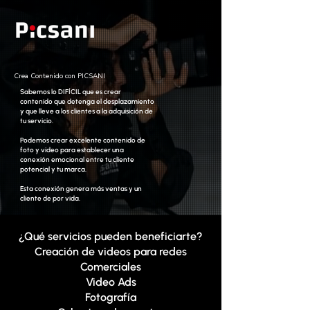
Crea Contenido con PICSANI
Sabemos lo DIFÍCIL que es crear
contenido que detenga el desplazamiento
y que lleve a los clientes a la adquisición de
tu servicio.
Podemos crear excelente contenido de
foto y video para establecer una
conexión emocional entre tu cliente
potencial y tu marca.
Esta conexión genera más ventas y un
cliente de por vida.
¿Qué servicios pueden beneficiarte?
Creación de videos para redes
Comerciales
Video Ads
Fotografía