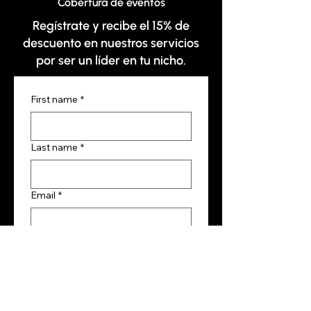
Cobertura de eventos
Regístrate y recibe el 15% de
descuento en nuestros servicios
por ser un líder en tu nicho.
First name
*
Last name
*
Email
*
Phone
*
Company name